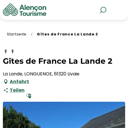
Aller
au
MENÜ
Suche
contenu
principal
Startseite
Gîtes de France La Lande 2
Gîtes de France La Lande 2
La Lande, LONGUENOE, 61320 Livaie
Anfahrt
Teilen
Ajouter aux favoris