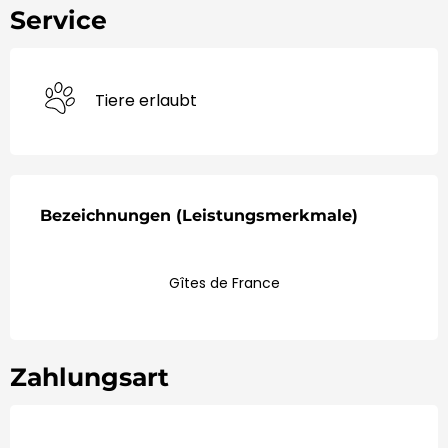
Service
Tiere erlaubt
Leistungensmöglichkeiten
Bezeichnungen (Leistungsmerkmale)
Bezeichnungen (Leistungsmerkmale)
Gîtes de France
Zahlungsart