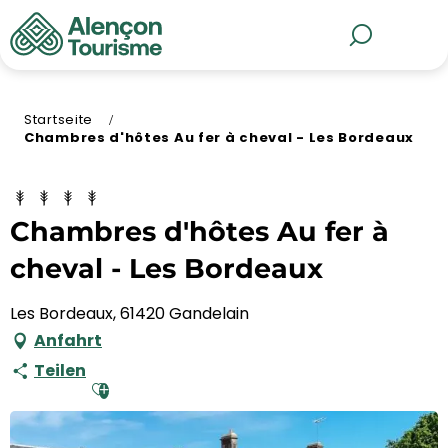
Aller
au
MENÜ
Suche
contenu
principal
Startseite
Chambres d'hôtes Au fer à cheval - Les Bordeaux
Chambres d'hôtes Au fer à
cheval - Les Bordeaux
Les Bordeaux, 61420 Gandelain
Anfahrt
Teilen
Ajouter aux favoris