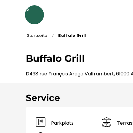
Aller
au
MENÜ
contenu
principal
Startseite
Buffalo Grill
Buffalo Grill
D438 rue François Arago Valframbert, 61000 
Service
Parkplatz
Terras