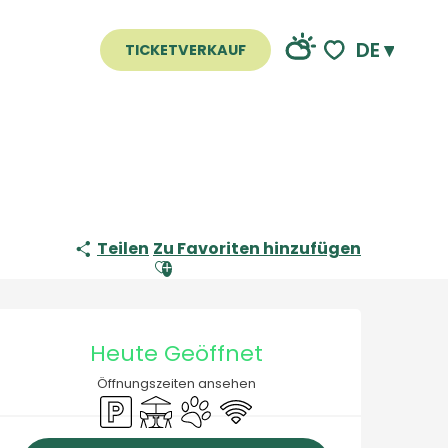
DE
TICKETVERKAUF
Voir les favoris
Teilen
Zu Favoriten hinzufügen
Ajouter aux favoris
Öffnungszeiten & Konta
Heute Geöffnet
Öffnungszeiten ansehen
Parkplatz
Terrasse
Tiere erlaubt
Wi-Fi