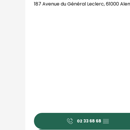
187 Avenue du Général Leclerc, 61000 Ale
02 33 68 68
▒▒