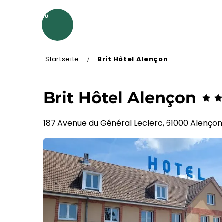
Aller
au
MENÜ
contenu
principal
Startseite
Brit Hôtel Alençon
Brit Hôtel Alençon
187 Avenue du Général Leclerc, 61000 Alençon