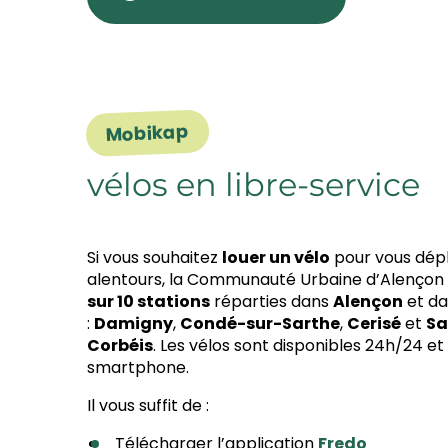
Mobikap
vélos en libre-service
Si vous souhaitez
louer un vélo
pour vous dépl
alentours, la Communauté Urbaine d’Alençon 
sur 10 stations
réparties dans
Alençon
et da
:
Damigny
,
Condé-sur-Sarthe
,
Cerisé
et
Sa
Corbéis
. Les vélos sont disponibles 24h/24 et
smartphone.
Il vous suffit de :
Télécharger l’application
Fredo