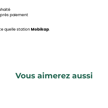
uhaité
 après paiement
te quelle station
Mobikap
.
Vous aimerez aussi
La Petite Reine