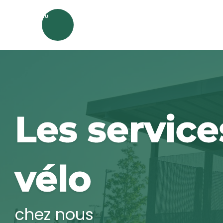
Aller
au
MENU
contenu
principal
Les service
vélo
chez nous