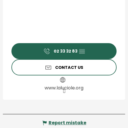
02 33 32 83
▒▒
CONTACT US
www.laluciole.org
Report mistake