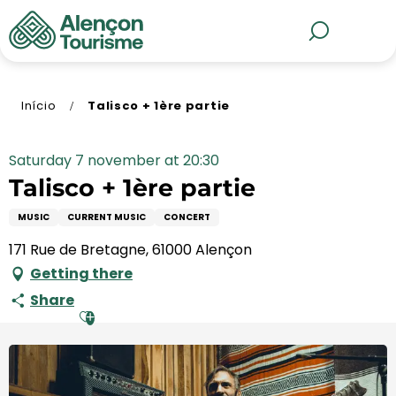
Aller
au
MENU
Pesquisa
contenu
principal
Início
Talisco + 1ère partie
Saturday 7 november at 20:30
Talisco + 1ère partie
MUSIC
CURRENT MUSIC
CONCERT
171 Rue de Bretagne, 61000 Alençon
Getting there
Share
Ajouter aux favoris