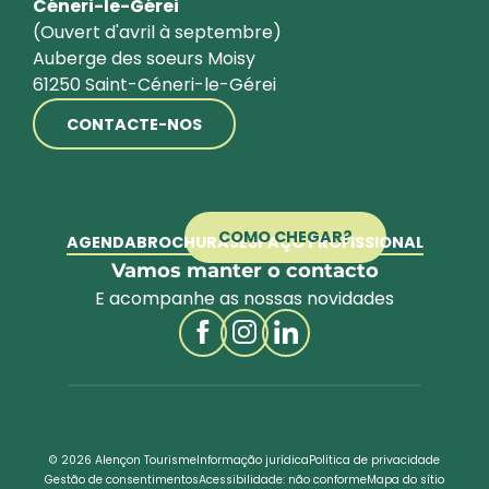
Céneri-le-Gérei
(Ouvert d'avril à septembre)
Auberge des soeurs Moisy
61250 Saint-Céneri-le-Gérei
CONTACTE-NOS
COMO CHEGAR?
AGENDA
BROCHURAS
ESPAÇO PROFISSIONAL
Vamos manter o contacto
E acompanhe as nossas novidades
© 2026 Alençon Tourisme
Informação jurídica
Política de privacidade
Gestão de consentimentos
Acessibilidade: não conforme
Mapa do sítio