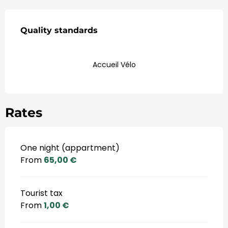
Ofertas de Serviços
Quality standards
Quality standards
Accueil Vélo
Rates
One night (appartment)
From
65,00 €
Tourist tax
From
1,00 €