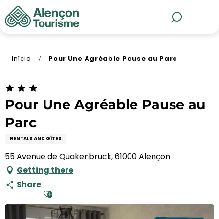
Aller
au
MENU
Pesquisa
contenu
principal
Início
Pour Une Agréable Pause au Parc
Pour Une Agréable Pause au
Parc
RENTALS AND GÎTES
55 Avenue de Quakenbruck, 61000 Alençon
Getting there
Share
Ajouter aux favoris