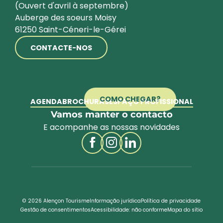
(Ouvert d'avril à septembre)
Auberge des soeurs Moisy
61250 Saint-Céneri-le-Gérei
CONTACTE-NOS
COMO CHEGAR?
AGENDA
BROCHURAS
ESPAÇO PROFISSIONAL
Vamos manter o contacto
E acompanhe as nossas novidades
© 2026 Alençon Tourisme
Informação jurídica
Política de privacidade
Gestão de consentimentos
Acessibilidade: não conforme
Mapa do sítio