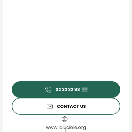
02 33 32 83
▒▒
CONTACT US
www.laluciole.org