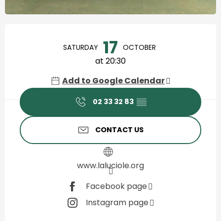
Horário e contactos
17
SATURDAY
OCTOBER
at 20:30
Add to Google Calendar
02 33 32 83
▒▒
CONTACT US
www.laluciole.org
Facebook page
Instagram page