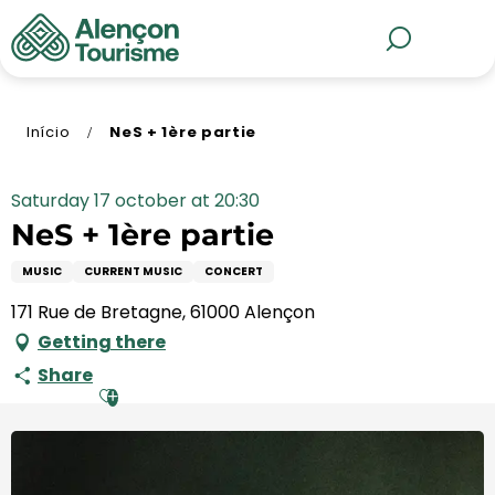
Aller
au
MENU
Pesquisa
contenu
principal
Início
NeS + 1ère partie
Saturday 17 october at 20:30
NeS + 1ère partie
MUSIC
CURRENT MUSIC
CONCERT
171 Rue de Bretagne, 61000 Alençon
Getting there
Share
Ajouter aux favoris