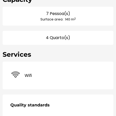
7 Pessoa(s)
2
Surface area : 140 m
4 Quarto(s)
Services
Wifi
Ofertas de Serviços
Quality standards
Quality standards