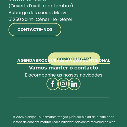
(Ouvert d'avril à septembre)
Auberge des soeurs Moisy
61250 Saint-Céneri-le-Gérei
CONTACTE-NOS
COMO CHEGAR?
AGENDA
BROCHURAS
ESPAÇO PROFISSIONAL
Vamos manter o contacto
E acompanhe as nossas novidades
© 2026 Alençon Tourisme
Informação jurídica
Política de privacidade
Gestão de consentimentos
Acessibilidade: não conforme
Mapa do sítio