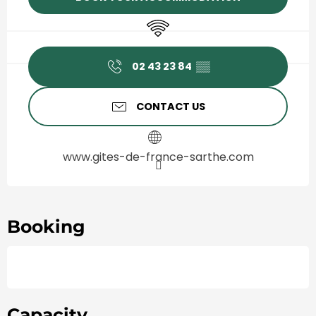
Wifi
02 43 23 84
▒▒
CONTACT US
www.gites-de-france-sarthe.com
Booking
Capacity