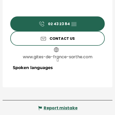
02 43 23 84
▒▒
CONTACT US
www.gites-de-france-sarthe.com
Spoken languages
Spoken languages
Report mistake