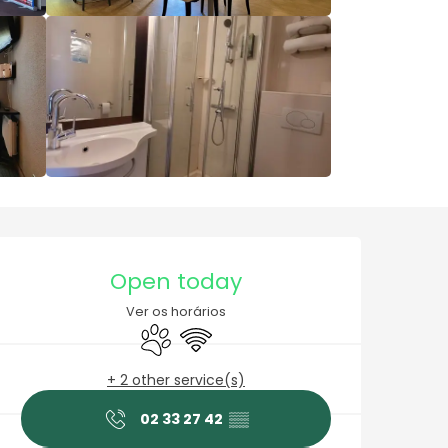
Horário e contactos
Open today
Ver os horários
Animals accepted
Wifi
+ 2 other service(s)
02 33 27 42
▒▒