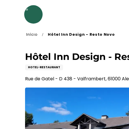
Aller
au
MENU
contenu
principal
Início
Hôtel Inn Design - Resto Novo
Hôtel Inn Design - R
HOTEL-RESTAURANT
Rue de Gatel - D 438 - Valframbert, 61000 Al