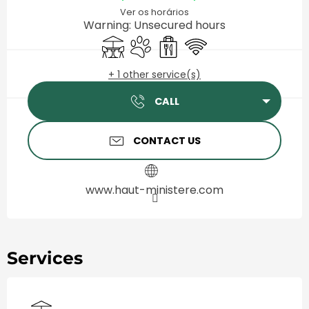
Ver os horários
Warning: Unsecured hours
Terrace
Animals accepted
Takeaway sales
Wifi
+ 1 other service(s)
CALL
CONTACT US
www.haut-ministere.com
Services