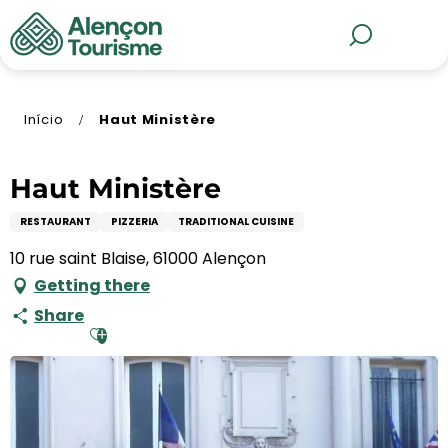
Aller
au
MENU
Pesquisa
contenu
principal
Início
Haut Ministère
Haut Ministère
RESTAURANT
PIZZERIA
TRADITIONAL CUISINE
10 rue saint Blaise, 61000 Alençon
Getting there
Share
Ajouter aux favoris