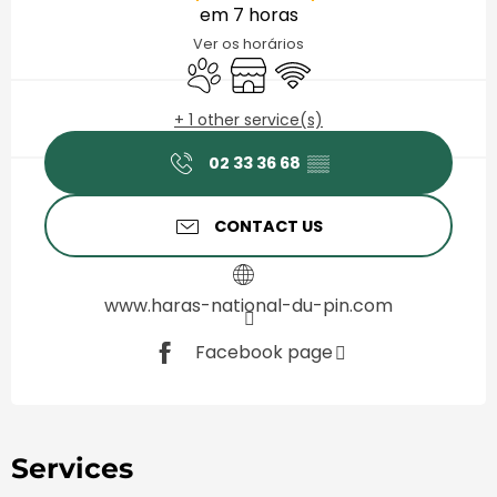
em 7 horas
Ver os horários
Animals accepted
Shop
Wifi
+ 1 other service(s)
02 33 36 68
▒▒
CONTACT US
www.haras-national-du-pin.com
Facebook page
Services