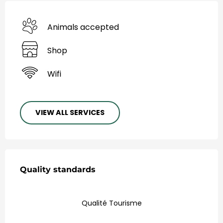
Animals accepted
Shop
Wifi
VIEW ALL SERVICES
Ofertas de Serviços
Quality standards
Quality standards
Qualité Tourisme