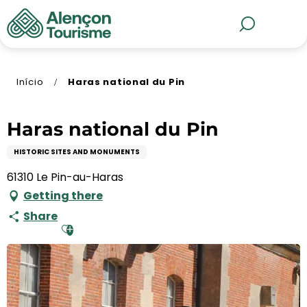
Aller
au
MENU
Pesquisa
contenu
principal
Início
Haras national du Pin
Haras national du Pin
HISTORIC SITES AND MONUMENTS
61310 Le Pin-au-Haras
Getting there
Share
Ajouter aux favoris