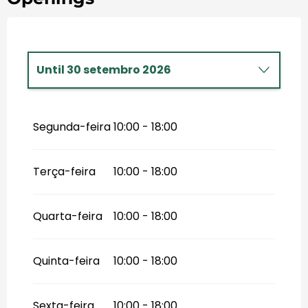
Until
30 setembro 2026
From
1 outubro 2026
until
16
outubro 2026
Segunda-feira
10:00 - 18:00
From
17 outubro 2026
until
1
novembro 2026
From
2 novembro 2026
until
18
Terça-feira
10:00 - 18:00
dezembro 2026
From
19 dezembro 2026
until
3
janeiro 2027
Quarta-feira
10:00 - 18:00
Quinta-feira
10:00 - 18:00
Sexta-feira
10:00 - 18:00