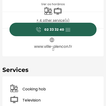
Ver os horários
Cooking hob
Television
+ 4 other service(s)
02 33 32 40
▒▒
www.ville-alencon.fr
Services
Cooking hob
Television