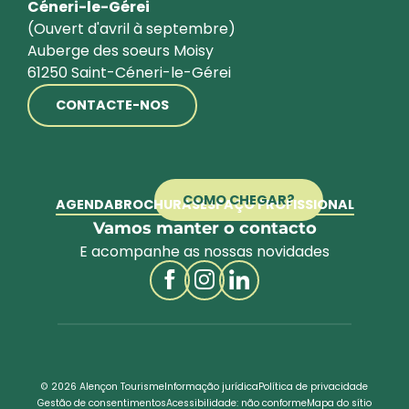
Céneri-le-Gérei
(Ouvert d'avril à septembre)
Auberge des soeurs Moisy
61250 Saint-Céneri-le-Gérei
CONTACTE-NOS
COMO CHEGAR?
AGENDA
BROCHURAS
ESPAÇO PROFISSIONAL
Vamos manter o contacto
E acompanhe as nossas novidades
© 2026 Alençon Tourisme
Informação jurídica
Política de privacidade
Gestão de consentimentos
Acessibilidade: não conforme
Mapa do sítio