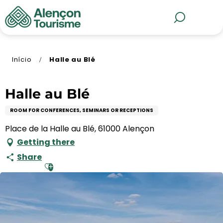
Aller
au
MENU
Pesquisa
contenu
principal
Início
Halle au Blé
Halle au Blé
ROOM FOR CONFERENCES, SEMINARS OR RECEPTIONS
Place de la Halle au Blé, 61000 Alençon
Getting there
Share
Ajouter aux favoris