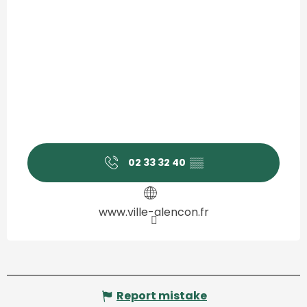
02 33 32 40
▒▒
www.ville-alencon.fr
Report mistake