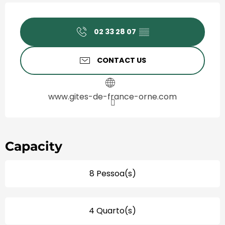
Horário e contactos
02 33 28 07
▒▒
CONTACT US
www.gites-de-france-orne.com
Capacity
8 Pessoa(s)
4 Quarto(s)