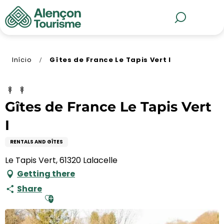
Aller
au
MENU
Pesquisa
contenu
principal
Início
Gîtes de France Le Tapis Vert I
Gîtes de France Le Tapis Vert
I
RENTALS AND GÎTES
Le Tapis Vert, 61320 Lalacelle
Getting there
Share
Ajouter aux favoris