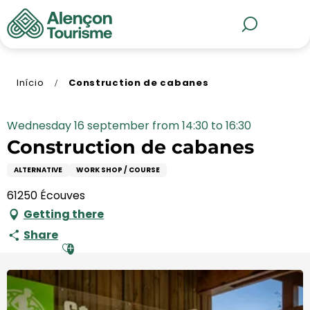
Aller
au
MENU
Pesquisa
contenu
principal
Início
Construction de cabanes
Wednesday 16 september from 14:30 to 16:30
Construction de cabanes
ALTERNATIVE
WORK SHOP / COURSE
61250 Écouves
Getting there
Share
Ajouter aux favoris