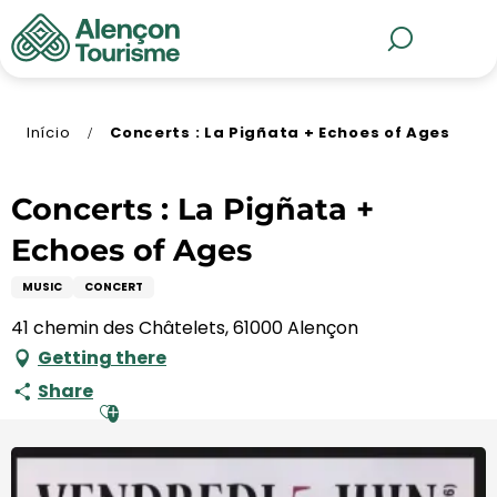
Aller
au
MENU
Pesquisa
contenu
principal
Início
Concerts : La Pigñata + Echoes of Ages
Concerts : La Pigñata +
Echoes of Ages
MUSIC
CONCERT
41 chemin des Châtelets, 61000 Alençon
Getting there
Share
Ajouter aux favoris