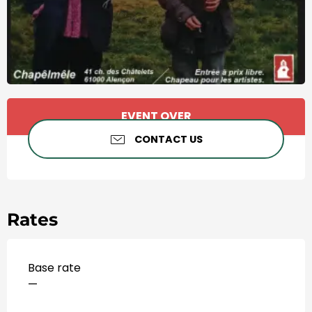
Horário e contactos
EVENT OVER
CONTACT US
Rates
Base rate
—