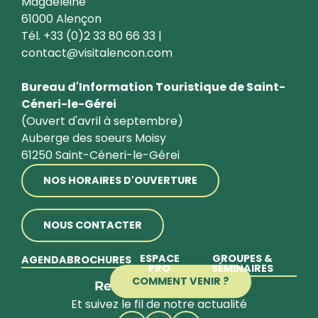
Magdeleine
61000 Alençon
Tél. +33 (0)2 33 80 66 33 |
contact@visitalencon.com
Bureau d'Information Touristique de Saint-
Céneri-le-Gérei
(Ouvert d'avril à septembre)
Auberge des soeurs Moisy
61250 Saint-Céneri-le-Gérei
NOS HORAIRES D'OUVERTURE
NOUS CONTACTER
ESPACE
GROUPES &
AGENDA
BROCHURES
PRO
SÉMINAIRES
COMMENT VENIR ?
Restons en contact
Et suivez le fil de notre actualité