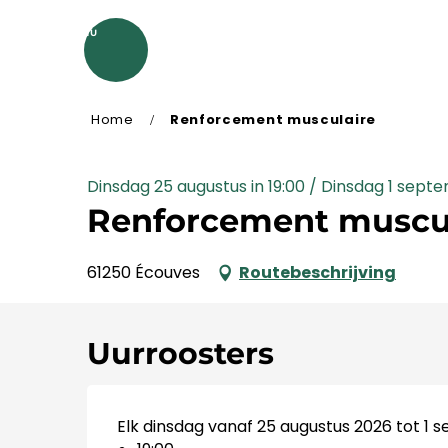
Aller
au
MENU
contenu
principal
Home
Renforcement musculaire
Dinsdag 25 augustus in 19:00 / Dinsdag 1 septemb
Renforcement muscu
61250 Écouves
Routebeschrijving
Uurroosters
Elk dinsdag vanaf 25 augustus 2026 tot 1