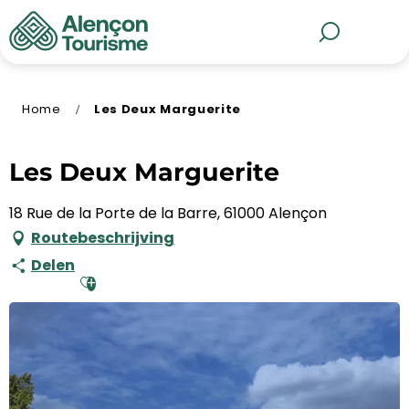
Aller
au
MENU
Zoek op
contenu
principal
Home
Les Deux Marguerite
Les Deux Marguerite
18 Rue de la Porte de la Barre, 61000 Alençon
Routebeschrijving
Delen
Ajouter aux favoris