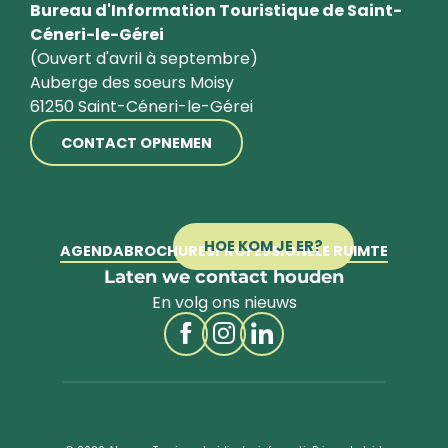
Bureau d'Information Touristique de Saint-
Céneri-le-Gérei
(Ouvert d'avril à septembre)
Auberge des soeurs Moisy
61250 Saint-Céneri-le-Gérei
CONTACT OPNEMEN
HOE KOM JE ER?
AGENDA
BROCHURES
PROFESSIONELE RUIMTE
Laten we contact houden
En volg ons nieuws