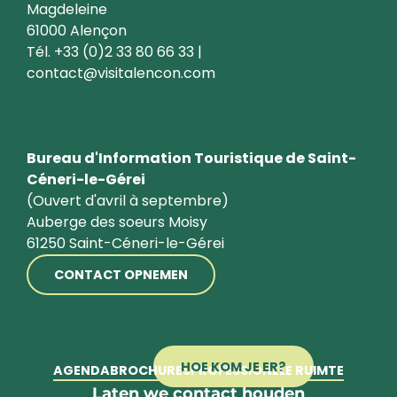
Magdeleine
61000 Alençon
Tél. +33 (0)2 33 80 66 33 |
contact@visitalencon.com
Bureau d'Information Touristique de Saint-
Céneri-le-Gérei
(Ouvert d'avril à septembre)
Auberge des soeurs Moisy
61250 Saint-Céneri-le-Gérei
CONTACT OPNEMEN
HOE KOM JE ER?
AGENDA
BROCHURES
PROFESSIONELE RUIMTE
Laten we contact houden