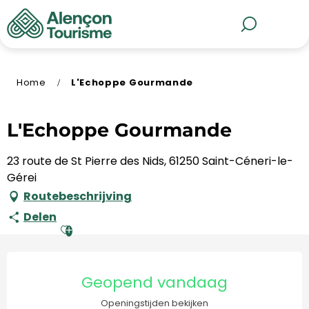
Aller
au
MENU
Zoek op
contenu
principal
Home
L'Echoppe Gourmande
L'Echoppe Gourmande
23 route de St Pierre des Nids, 61250 Saint-Céneri-le-
Gérei
Routebeschrijving
Delen
Ajouter aux favoris
Openingstijden en contact
Geopend vandaag
Openingstijden bekijken