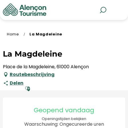
Aller
au
MENU
Zoek op
contenu
principal
Home
La Magdeleine
La Magdeleine
Place de la Magdeleine, 61000 Alençon
Routebeschrijving
Delen
Ajouter aux favoris
Openingstijden en contact
Geopend vandaag
Openingstijden bekijken
Waarschuwing: Ongecureerde uren