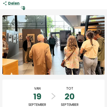
Delen
Ajouter aux favoris
Openingstijden en contact
VAN
TOT
19
20
SEPTEMBER
SEPTEMBER