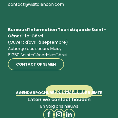
contact@visitalencon.com
Bureau d'Information Touristique de Saint-
Céneri-le-Gérei
(Ouvert d'avril à septembre)
Auberge des soeurs Moisy
61250 Saint-Céneri-le-Gérei
CONTACT OPNEMEN
HOE KOM JE ER?
AGENDA
BROCHURES
PROFESSIONELE RUIMTE
Laten we contact houden
En volg ons nieuws