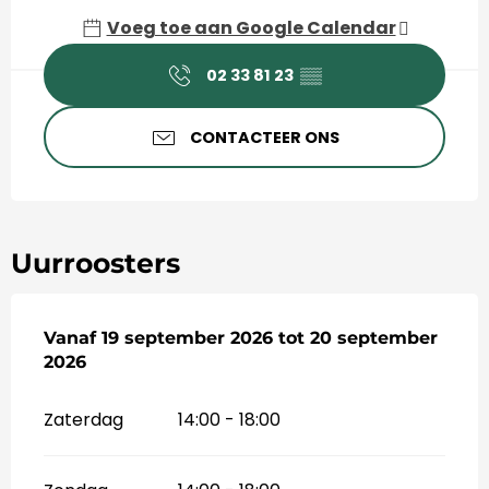
Voeg toe aan Google Calendar
02 33 81 23
▒▒
CONTACTEER ONS
Uurroosters
Vanaf
Vanaf
19 september 2026
19 september 2026
tot
tot
20 september 2026
20 september
2026
Zaterdag
14:00 - 18:00