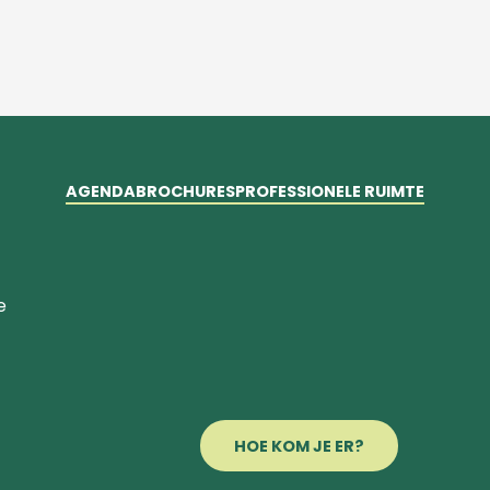
AGENDA
BROCHURES
PROFESSIONELE RUIMTE
e
HOE KOM JE ER?