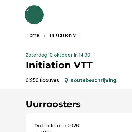
Aller
au
MENU
contenu
principal
Home
Initiation VTT
Zaterdag 10 oktober in 14:30
Initiation VTT
61250 Écouves
Routebeschrijving
Uurroosters
De 10 oktober 2026