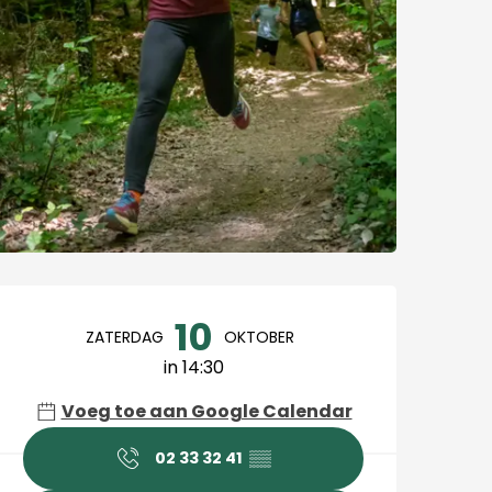
Openingstijden en cont
10
ZATERDAG
OKTOBER
in 14:30
Voeg toe aan Google Calendar
02 33 32 41
▒▒