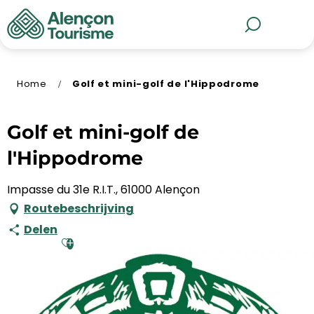
Aller
au
MENU
Zoek op
contenu
principal
Home
Golf et mini-golf de l'Hippodrome
Golf et mini-golf de
l'Hippodrome
Impasse du 31e R.I.T., 61000 Alençon
Routebeschrijving
Delen
Ajouter aux favoris