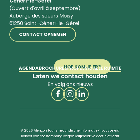
Céneri-le-Gérei
(Ouvert d'avril à septembre)
Auberge des soeurs Moisy
61250 Saint-Céneri-le-Gérei
CONTACT OPNEMEN
HOE KOM JE ER?
AGENDA
BROCHURES
PROFESSIONELE RUIMTE
Laten we contact houden
En volg ons nieuws
© 2026 Alençon Tourisme
Juridische informatie
Privacybeleid
Beheer van toestemming
Toegankelijkheid: voldoet niet
Kaart