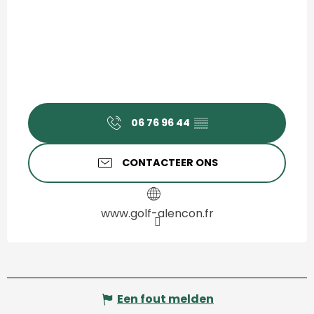
06 76 96 44
▒▒
CONTACTEER ONS
www.golf-alencon.fr
Een fout melden