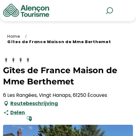
Aller
au
MENU
Zoek op
contenu
principal
Home
Gîtes de France Maison de Mme Berthemet
Gîtes de France Maison de
Mme Berthemet
6 Les Rangées, Vingt Hanaps, 61250 Écouves
Routebeschrijving
Delen
Ajouter aux favoris