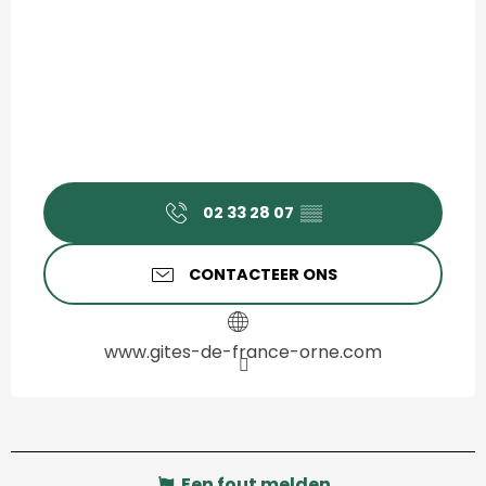
02 33 28 07
▒▒
CONTACTEER ONS
www.gites-de-france-orne.com
Een fout melden