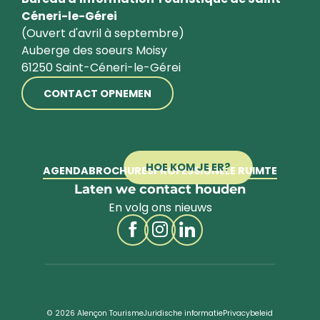
Céneri-le-Gérei
(Ouvert d'avril à septembre)
Auberge des soeurs Moisy
61250 Saint-Céneri-le-Gérei
CONTACT OPNEMEN
HOE KOM JE ER?
AGENDA
BROCHURES
PROFESSIONELE RUIMTE
Laten we contact houden
En volg ons nieuws
© 2026 Alençon Tourisme
Juridische informatie
Privacybeleid