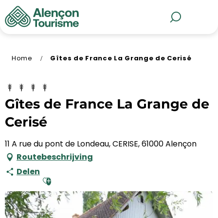
Aller
au
MENU
Zoek op
contenu
principal
Home
Gîtes de France La Grange de Cerisé
Gîtes de France La Grange de
Cerisé
11 A rue du pont de Londeau, CERISE, 61000 Alençon
Routebeschrijving
Delen
Ajouter aux favoris