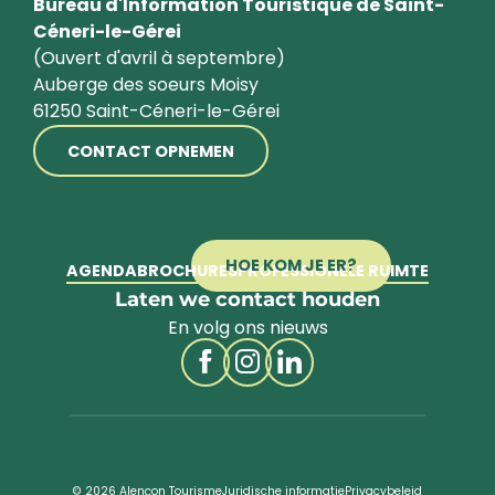
Bureau d'Information Touristique de Saint-
Céneri-le-Gérei
(Ouvert d'avril à septembre)
Auberge des soeurs Moisy
61250 Saint-Céneri-le-Gérei
CONTACT OPNEMEN
HOE KOM JE ER?
AGENDA
BROCHURES
PROFESSIONELE RUIMTE
Laten we contact houden
En volg ons nieuws
© 2026 Alençon Tourisme
Juridische informatie
Privacybeleid