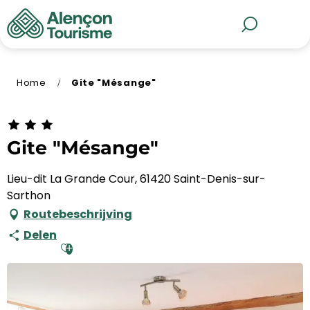
Aller
au
MENU
Zoek op
contenu
principal
Home
Gite "Mésange"
Gite "Mésange"
Lieu-dit La Grande Cour, 61420 Saint-Denis-sur-
Sarthon
Routebeschrijving
Delen
Ajouter aux favoris