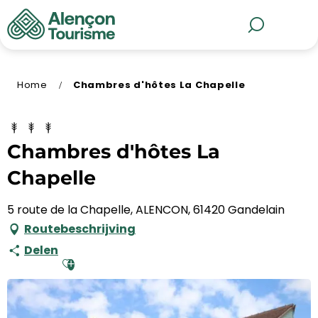
Aller
au
MENU
Zoek op
contenu
principal
Home
Chambres d'hôtes La Chapelle
Chambres d'hôtes La
Chapelle
5 route de la Chapelle, ALENCON, 61420 Gandelain
Routebeschrijving
Delen
Ajouter aux favoris