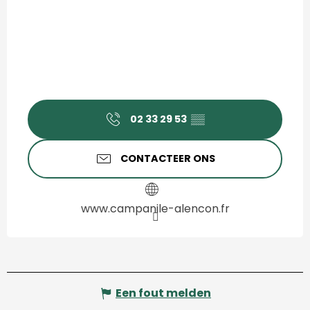
02 33 29 53
▒▒
CONTACTEER ONS
www.campanile-alencon.fr
Een fout melden