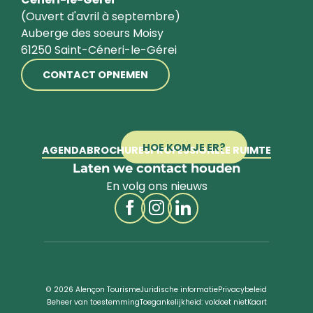
(Ouvert d'avril à septembre)
Auberge des soeurs Moisy
61250 Saint-Céneri-le-Gérei
CONTACT OPNEMEN
HOE KOM JE ER?
AGENDA
BROCHURES
PROFESSIONELE RUIMTE
Laten we contact houden
En volg ons nieuws
© 2026 Alençon Tourisme
Juridische informatie
Privacybeleid
Beheer van toestemming
Toegankelijkheid: voldoet niet
Kaart