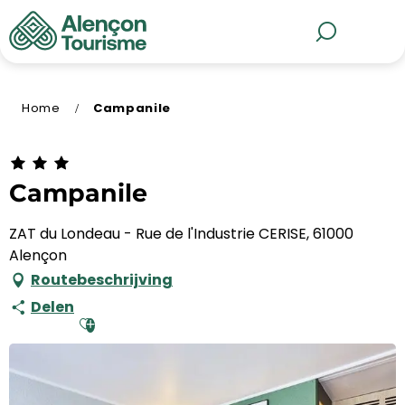
Aller
au
MENU
Zoek op
contenu
principal
Home
Campanile
Campanile
ZAT du Londeau - Rue de l'Industrie CERISE, 61000
Alençon
Routebeschrijving
Delen
Ajouter aux favoris