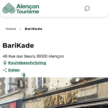
Aller
au
MENU
Zoek op
contenu
principal
Home
BariKade
BariKade
48 Rue aux Sieurs, 61000 Alençon
Routebeschrijving
Delen
Ajouter aux favoris