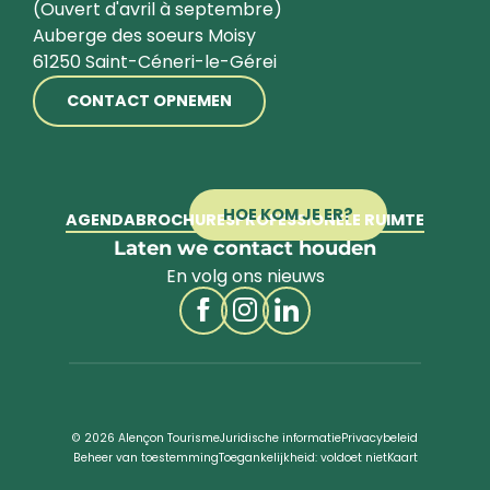
(Ouvert d'avril à septembre)
Auberge des soeurs Moisy
61250 Saint-Céneri-le-Gérei
CONTACT OPNEMEN
HOE KOM JE ER?
AGENDA
BROCHURES
PROFESSIONELE RUIMTE
Laten we contact houden
En volg ons nieuws
© 2026 Alençon Tourisme
Juridische informatie
Privacybeleid
Beheer van toestemming
Toegankelijkheid: voldoet niet
Kaart