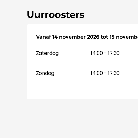
Uurroosters
Vanaf
Vanaf
14 november 2026
14 november 2026
tot
tot
15 novemb
15 novemb
Zaterdag
14:00 - 17:30
Zondag
14:00 - 17:30