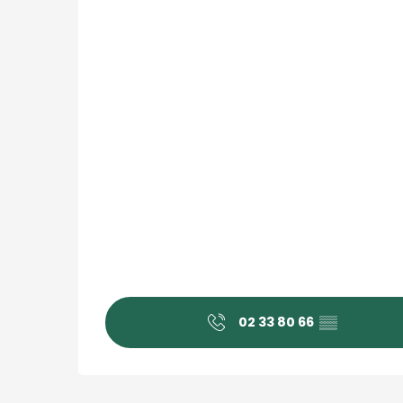
02 33 80 66
▒▒