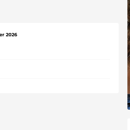
er 2026
er 2026