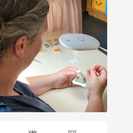
Openingstijden en cont
VAN
TOT