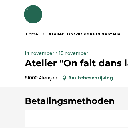
Aller
au
MENU
contenu
principal
Home
Atelier "On fait dans la dentelle"
14 november > 15 november
Atelier "On fait dans 
61000 Alençon
Routebeschrijving
Betalingsmethoden