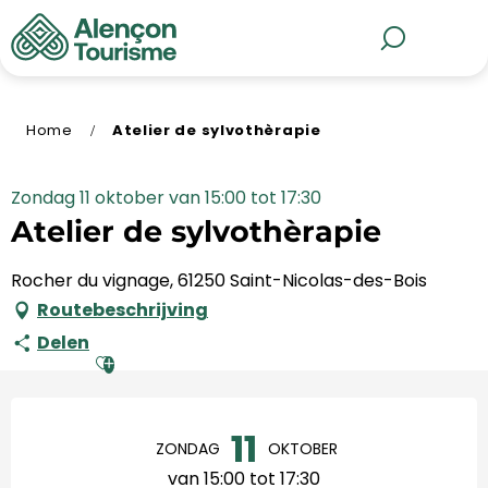
Aller
au
MENU
Zoek op
contenu
principal
Home
Atelier de sylvothèrapie
Zondag 11 oktober van 15:00 tot 17:30
Atelier de sylvothèrapie
Rocher du vignage, 61250 Saint-Nicolas-des-Bois
Routebeschrijving
Delen
Ajouter aux favoris
Openingstijden en contact
11
ZONDAG
OKTOBER
van 15:00 tot 17:30