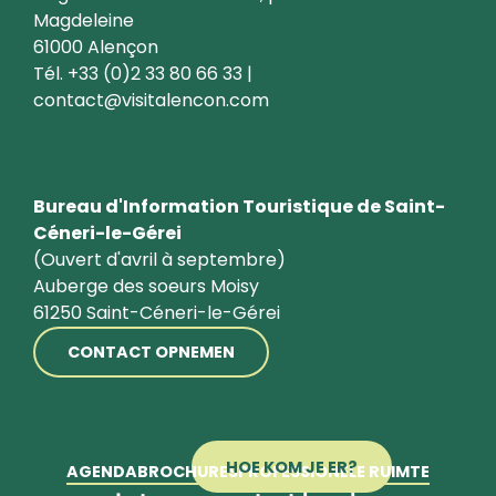
Magdeleine
61000 Alençon
Tél. +33 (0)2 33 80 66 33 |
contact@visitalencon.com
Bureau d'Information Touristique de Saint-
Céneri-le-Gérei
(Ouvert d'avril à septembre)
Auberge des soeurs Moisy
61250 Saint-Céneri-le-Gérei
CONTACT OPNEMEN
HOE KOM JE ER?
AGENDA
BROCHURES
PROFESSIONELE RUIMTE