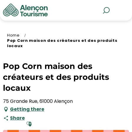
Aller
au
MENU
Search
contenu
principal
Home
Pop Corn maison des créateurs et des produits
locaux
Pop Corn maison des
créateurs et des produits
locaux
75 Grande Rue, 61000 Alençon
Getting there
Share
Ajouter aux favoris