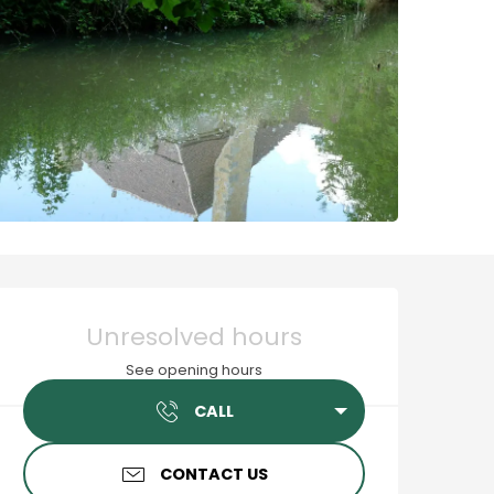
Opening hours & contact
Unresolved hours
See opening hours
CALL
CONTACT US