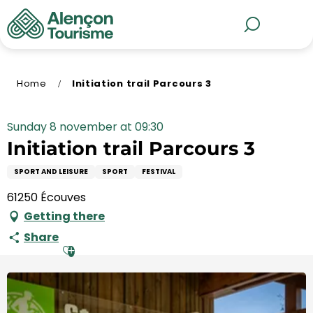
Aller
au
MENU
Search
contenu
principal
Home
Initiation trail Parcours 3
Sunday 8 november at 09:30
Initiation trail Parcours 3
SPORT AND LEISURE
SPORT
FESTIVAL
61250 Écouves
Getting there
Share
Ajouter aux favoris