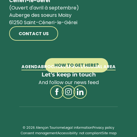
Céneri-le-Gérei
(Ouvert d'avril à septembre)
Auberge des soeurs Moisy
61250 Saint-Céneri-le-Gérei
CONTACT US
HOW TO GET HERE?
AGENDA
BROCHURES
PROFESSIONAL AREA
Let's keep in touch
And follow our news feed
© 2026 Alençon Tourisme
Legal information
Privacy policy
Consent management
Accessibility: not compliant
Site map