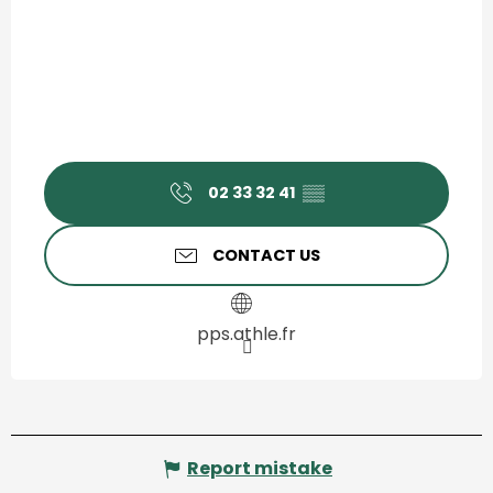
02 33 32 41
▒▒
CONTACT US
pps.athle.fr
Report mistake