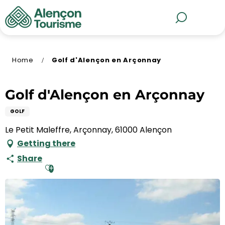
Aller
au
MENU
Search
contenu
principal
Home
Golf d'Alençon en Arçonnay
Golf d'Alençon en Arçonnay
GOLF
Le Petit Maleffre, Arçonnay, 61000 Alençon
Getting there
Share
Ajouter aux favoris