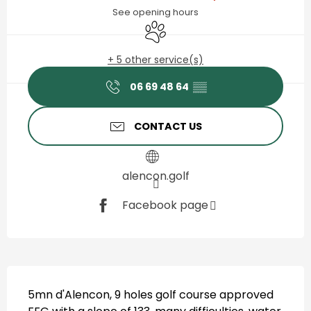
See opening hours
Animals accepted
+ 5 other service(s)
06 69 48 64
▒▒
CONTACT US
alencon.golf
Facebook page
Description
5mn d'Alencon, 9 holes golf course approved 