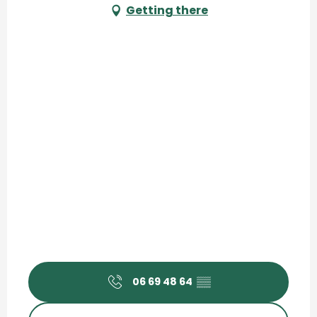
Getting there
06 69 48 64
▒▒